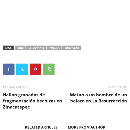
TAGS
BINE
ESTUDIANTE
PUEBLA
VIOLACION
Previous article
Next article
Hallan granadas de
Matan a un hombre de un
fragmentación hechizas en
balazo en La Resurrección
Zinacatepec
RELATED ARTICLES
MORE FROM AUTHOR