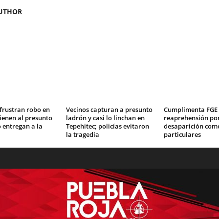
UTHOR
 frustran robo en
Vecinos capturan a presunto
Cumplimenta FGE 
tienen al presunto
ladrón y casi lo linchan en
reaprehensión po
o entregan a la
Tepehitec; policías evitaron
desaparición com
la tragedia
particulares