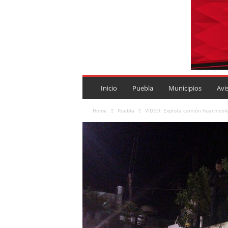
P
U
Inicio
Puebla
Municipios
Avi
E
B
Home
Puebla
VIDEO: Explota camión huachicol
L
A
R
O
J
A
.
M
X