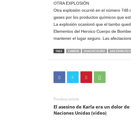
OTRA EXPLOSIÓN
Otra explosión ocurrió en el número 748 d
gases por los productos químicos que es
La explosión ocasionó que el tambo quedar
Elementos del Heroico Cuerpo de Bomberos
mantener el lugar seguro. Las afectacione
TAGS
CAMION
HUACHICOLERO
SAN FRANCISCO
Previous article
El asesino de Karla era un dolor de
Naciones Unidas (video)