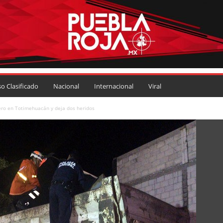
so Clasificado
Nacional
Internacional
Viral
ero en Totimehuacán y deja dos heridos