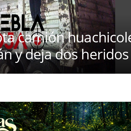
ota camión huachicol
n y deja dos heridos