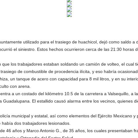
suntamente utilizado para el trasiego de huachicol, dejó como saldo a
urrió el siniestro. Estos hechos ocurrieron cerca de las 21:30 horas 
on que los trabajadores estaban soldando un camión de volteo, el cual
 trasiego de combustible de procedencia ilícita, y eso habría ocasionad
za, un tanque de acero con capacidad para 8 mil litros, y en su interi
culto con arena.
entra a un costado del kilómetro 10.5 de la carretera a Valsequillo, a la
a Guadalupana. El estallido causó alarma entre los vecinos, quienes d
olicía municipal y estatal, así como elementos del Ejército Mexicano 
 había dos trabajadores lesionados.
de 46 años y Marco Antonio G., de 35 años, los cuales presentaban fract