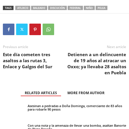
TAGS
ATLIXCO
BALEADO
DISCUCIÓN
FEDERAL
NIÑO
PELEA
Previous article
Next article
Este día cometen tres
Detienen a un delincuente
asaltos a las rutas 3,
de 19 años al atracar un
Enlace y Galgos del Sur
Oxxo; ya llevaba 28 asaltos
en Puebla
RELATED ARTICLES
MORE FROM AUTHOR
Asesinan a pedradas a Doña Dominga, comerciante de 83 años
para robarle 90 pesos
Con una nota y la amenaza de llevar una bomba, asaltan Banorte
de Plaza Dorada