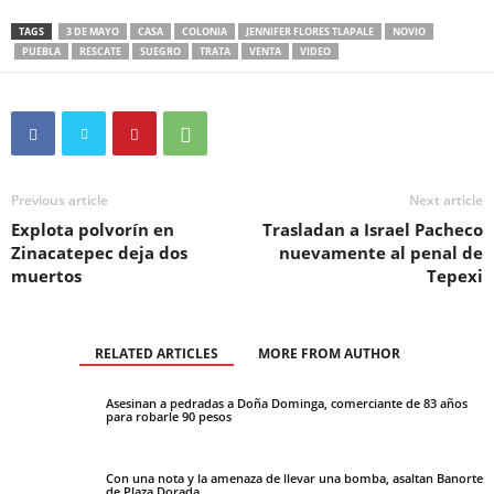
TAGS
3 DE MAYO
CASA
COLONIA
JENNIFER FLORES TLAPALE
NOVIO
PUEBLA
RESCATE
SUEGRO
TRATA
VENTA
VIDEO
Previous article
Next article
Explota polvorín en
Trasladan a Israel Pacheco
Zinacatepec deja dos
nuevamente al penal de
muertos
Tepexi
RELATED ARTICLES
MORE FROM AUTHOR
Asesinan a pedradas a Doña Dominga, comerciante de 83 años
para robarle 90 pesos
Con una nota y la amenaza de llevar una bomba, asaltan Banorte
de Plaza Dorada