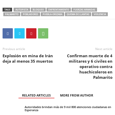
TAGS
AUTOPISTA
BLOQUEO
ENFRENTAMIENTO
FUERZAS ARMADAS
PALMARITO
POBLADORES
PUEBLA-ORIZABA
QUEMA DE LLANTAS
VIOLENCIA
Previous article
Next article
Explosión en mina de Irán
Confirman muerte de 4
deja al menos 35 muertos
militares y 6 civiles en
operativo contra
huachicoleros en
Palmarito
RELATED ARTICLES
MORE FROM AUTHOR
Autoridades brindan más de 9 mil 800 atenciones ciudadanas en
Esperanza