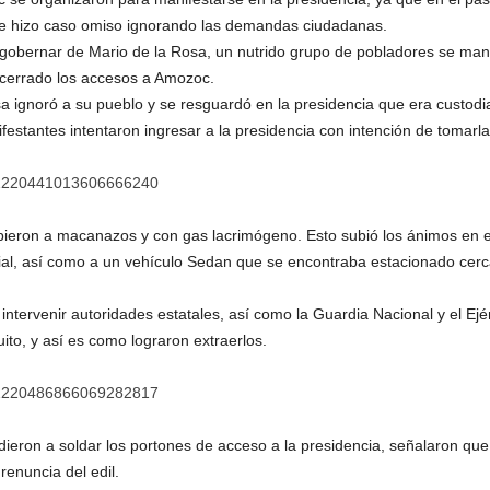
éste hizo caso omiso ignorando las demandas ciudadanas.
 gobernar de Mario de la Rosa, un nutrido grupo de pobladores se man
cerrado los accesos a Amozoc.
ignoró a su pueblo y se resguardó en la presidencia que era custodiad
ifestantes intentaron ingresar a la presidencia con intención de tomarla
us/1220441013606666240
cibieron a macanazos y con gas lacrimógeno. Esto subió los ánimos en el
cial, así como a un vehículo Sedan que se encontraba estacionado cerca
ntervenir autoridades estatales, así como la Guardia Nacional y el Ej
uito, y así es como lograron extraerlos.
us/1220486866069282817
eron a soldar los portones de acceso a la presidencia, señalaron que
renuncia del edil.