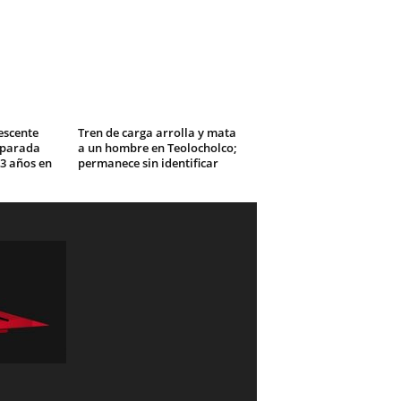
escente
Tren de carga arrolla y mata
iparada
a un hombre en Teolocholco;
3 años en
permanece sin identificar