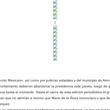
}
ército Mexicano, así como por policías estatales y del municipio de Am
ayuntamiento debieron abandonar la presidencia este jueves, luego de 
va hasta el momento. Hasta el cierre de esta edición periodística el 
an que no abrirían a menos que Mario de la Rosa renunciara o que lleg
árquez.
se organizaron para manifestarse en la presidencia, ya que en el pas