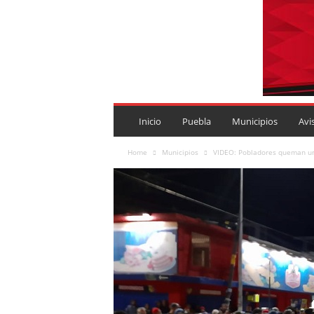
P
U
Inicio
Puebla
Municipios
Avi
E
B
Home
Municipios
VIDEO: Pobladores queman uni
L
A
R
O
J
A
.
M
X