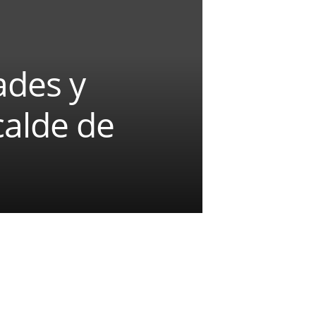
ades y
calde de