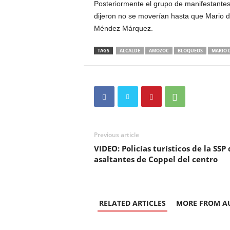
Posteriormente el grupo de manifestantes s
dijeron no se moverían hasta que Mario d
Méndez Márquez.
TAGS
ALCALDE
AMOZOC
BLOQUEOS
MARIO D
Previous article
VIDEO: Policías turísticos de la SSP
asaltantes de Coppel del centro
RELATED ARTICLES
MORE FROM A