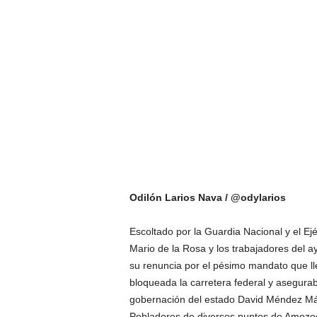
Odilón Larios Nava / @odylarios
Escoltado por la Guardia Nacional y el Ej
Mario de la Rosa y los trabajadores del 
su renuncia por el pésimo mandato que lle
bloqueada la carretera federal y asegurab
gobernación del estado David Méndez M
Pobladores de diversos puntos de Amozoc 