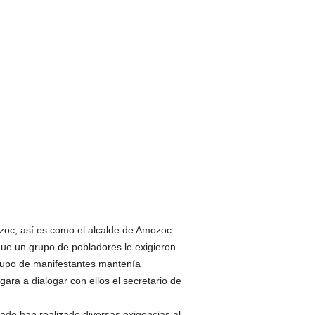
ozoc, así es como el alcalde de Amozoc
que un grupo de pobladores le exigieron
grupo de manifestantes mantenía
ara a dialogar con ellos el secretario de
ado han realizado diversas exigencias al