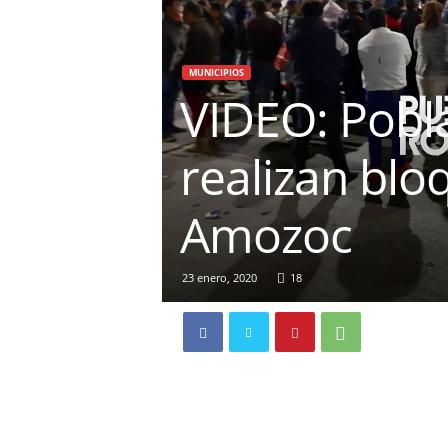
MUNICIPIOS
VIDEO: Pobl
realizan blo
Amozoc
23 enero, 2020
18