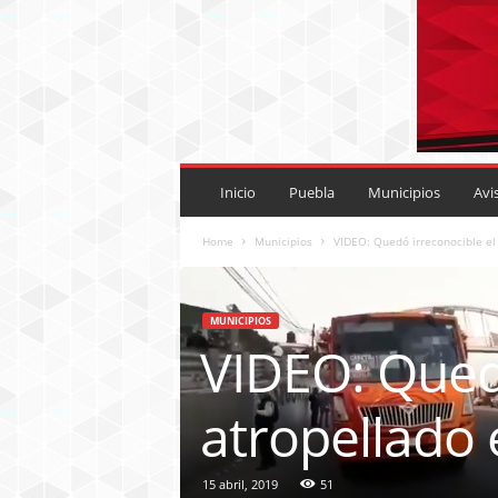
P
U
Inicio
Puebla
Municipios
Avi
E
B
Home
Municipios
VIDEO: Quedó irreconocible el 
L
A
R
MUNICIPIOS
O
VIDEO: Qued
J
A
.
atropellado e
M
X
15 abril, 2019
51