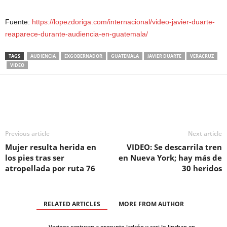
Fuente:
https://lopezdoriga.com/internacional/video-javier-duarte-
reaparece-durante-audiencia-en-guatemala/
TAGS
AUDIENCIA
EXGOBERNADOR
GUATEMALA
JAVIER DUARTE
VERACRUZ
VIDEO
Previous article
Next article
Mujer resulta herida en
VIDEO: Se descarrila tren
los pies tras ser
en Nueva York; hay más de
atropellada por ruta 76
30 heridos
RELATED ARTICLES
MORE FROM AUTHOR
Vecinos capturan a presunto ladrón y casi lo linchan en