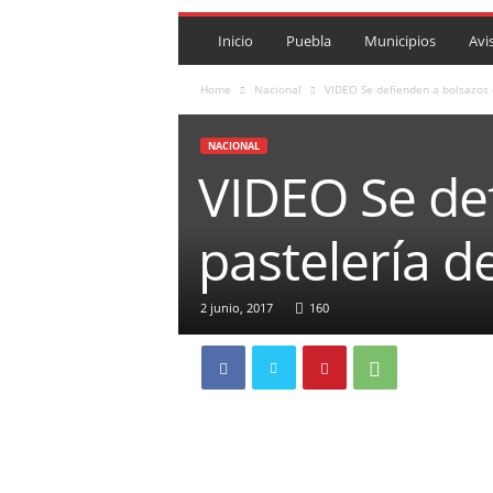
P
U
Inicio
Puebla
Municipios
Avi
E
B
Home
Nacional
VIDEO Se defienden a bolsazos 
L
A
NACIONAL
R
VIDEO Se def
O
J
A
pastelería 
.
M
X
2 junio, 2017
160