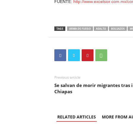
FUENTE:
http://www.excelsior.com.mx/c
TAGS
ARMA DE FUEGO
ASALTO
BOLSAZOS
MU
Previous article
Se salvan de morir migrantes tras 
Chiapas
RELATED ARTICLES
MORE FROM A