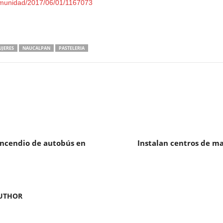
omunidad/2017/06/01/1167073
JERES
NAUCALPAN
PASTELERIA
incendio de autobús en
Instalan centros de m
UTHOR