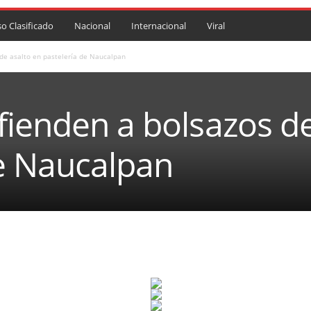
so Clasificado
Nacional
Internacional
Viral
de asalto en pastelería de Naucalpan
ienden a bolsazos de
de Naucalpan