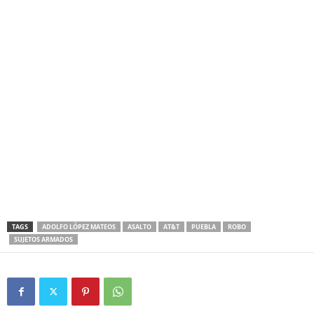
TAGS
ADOLFO LÓPEZ MATEOS
ASALTO
AT&T
PUEBLA
ROBO
SUJETOS ARMADOS