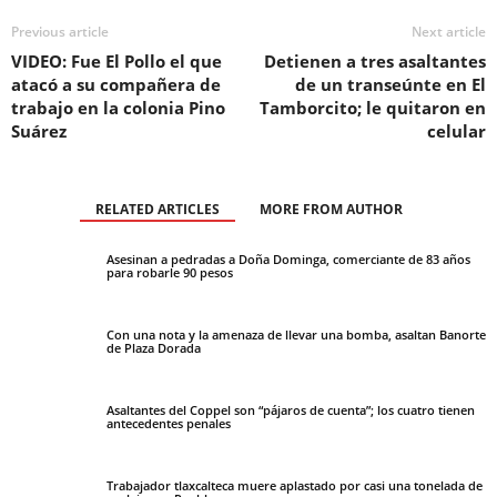
Previous article
Next article
VIDEO: Fue El Pollo el que
Detienen a tres asaltantes
atacó a su compañera de
de un transeúnte en El
trabajo en la colonia Pino
Tamborcito; le quitaron en
Suárez
celular
RELATED ARTICLES
MORE FROM AUTHOR
Asesinan a pedradas a Doña Dominga, comerciante de 83 años
para robarle 90 pesos
Con una nota y la amenaza de llevar una bomba, asaltan Banorte
de Plaza Dorada
Asaltantes del Coppel son “pájaros de cuenta”; los cuatro tienen
antecedentes penales
Trabajador tlaxcalteca muere aplastado por casi una tonelada de