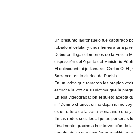
Un presunto ladronzuelo fue capturado po
robado el celular y unos lentes a una jove
Debieron llegar elementos de la Policía Mu
disposición del Agente del Ministerio Públi
El delincuente dijo llamarse Carlos O. H.,
Barranca, en la ciudad de Puebla.
En un video que tomaron los propios veci
escucha la voz de su víctima que le pregun
En esa videograbación el sujeto acepta qu
ir. “Denme chance, si me dejan ir, me voy
es un ratero de la zona, señalando que y
En las redes sociales algunas personas lo
Finalmente gracias a la intervención de la 
autoridades y que este fuera remitido ante 