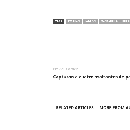
TAGS
ATRAPAN
LADRON
MANZANILLA
PRES
Previous article
Capturan a cuatro asaltantes de pa
RELATED ARTICLES
MORE FROM A