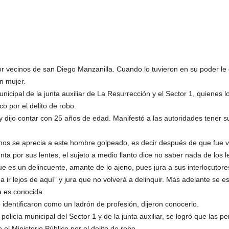
r vecinos de san Diego Manzanilla. Cuando lo tuvieron en su poder le
n mujer.
nicipal de la junta auxiliar de La Resurrección y el Sector 1, quienes l
co por el delito de robo.
 y dijo contar con 25 años de edad. Manifestó a las autoridades tener s
nos se aprecia a este hombre golpeado, es decir después de que fue v
ta por sus lentes, el sujeto a medio llanto dice no saber nada de los l
e es un delincuente, amante de lo ajeno, pues jura a sus interlocutores
 a ir lejos de aquí” y jura que no volverá a delinquir. Más adelante se
a es conocida.
 identificaron como un ladrón de profesión, dijeron conocerlo.
policía municipal del Sector 1 y de la junta auxiliar, se logró que las 
el Ministerio Público por el delito de robo.