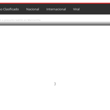
drón en Manzanilla
so Clasificado
Nacional
Internacional
Viral
n a presunto ladrón en Manzanilla
}