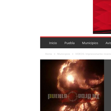
P
U
Inicio
Puebla
Municipios
Avi
E
B
Home
Municipios
VIDEOS: Impresionante incend
L
A
R
O
J
A
.
M
X