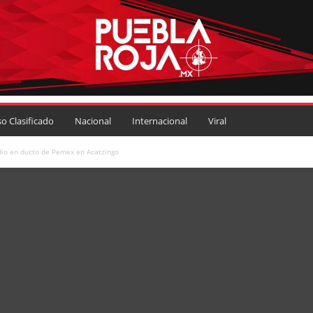
so Clasificado
Nacional
Internacional
Viral
io en ducto de Pemex en Acatzingo