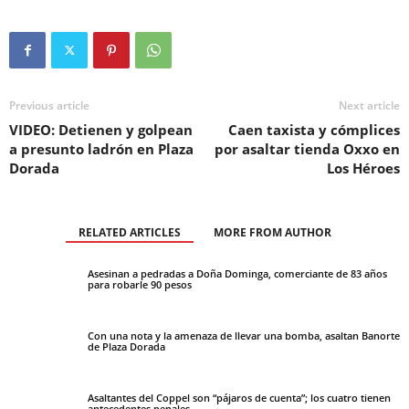
Previous article
Next article
VIDEO: Detienen y golpean
Caen taxista y cómplices
a presunto ladrón en Plaza
por asaltar tienda Oxxo en
Dorada
Los Héroes
RELATED ARTICLES
MORE FROM AUTHOR
Asesinan a pedradas a Doña Dominga, comerciante de 83 años
para robarle 90 pesos
Con una nota y la amenaza de llevar una bomba, asaltan Banorte
de Plaza Dorada
Asaltantes del Coppel son “pájaros de cuenta”; los cuatro tienen
antecedentes penales