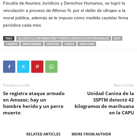
Fiscalía de Asuntos Jurídicos y Derechos Humanos, se logró la
vinculación a proceso de Alfonso N. por el delito de ultrajes a la
moral pública, además se le impuso como medida cautelar firma
periódica cada mes.
TAGS
ACCESO A LA INFORMACIÓN Y PROTECCIÓN DE DATOS PERSONALES
ADO
CAMION
MASTURBABA
PROCESO
SUJETO
VINCULAN
Previous article
Next article
Se registra ataque armado
Unidad Canina de la
en Amozoc; hay un
SSPTM detectó 42
hombre herido y un perro
kilogramos de marihuana
muerto
en la CAPU
RELATED ARTICLES
MORE FROM AUTHOR