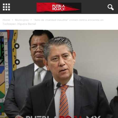
Home
Municipios
“Acto de crueldad inaudita” crimen contra ancianita en
Tochtepec: Higuera Bernal