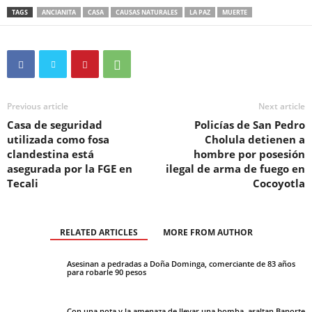
TAGS
ANCIANITA
CASA
CAUSAS NATURALES
LA PAZ
MUERTE
Previous article
Next article
Casa de seguridad
Policías de San Pedro
utilizada como fosa
Cholula detienen a
clandestina está
hombre por posesión
asegurada por la FGE en
ilegal de arma de fuego en
Tecali
Cocoyotla
RELATED ARTICLES
MORE FROM AUTHOR
Asesinan a pedradas a Doña Dominga, comerciante de 83 años
para robarle 90 pesos
Con una nota y la amenaza de llevar una bomba, asaltan Banorte