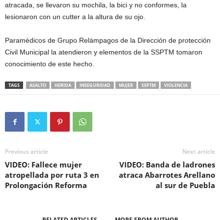
atracada, se llevaron su mochila, la bici y no conformes, la
lesionaron con un cutter a la altura de su ojo.
Paramédicos de Grupo Relámpagos de la Dirección de protección
Civil Municipal la atendieron y elementos de la SSPTM tomaron
conocimiento de este hecho.
TAGS
ASALTO
HERIDA
INSEGURIDAD
MUJER
SSPTM
VIOLENCIA
Previous article
Next article
VIDEO: Fallece mujer
VIDEO: Banda de ladrones
atropellada por ruta 3 en
atraca Abarrotes Arellano
Prolongación Reforma
al sur de Puebla
RELATED ARTICLES
MORE FROM AUTHOR