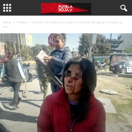
Home
Puebla
Asaltan con violencia a mujer en Calzada Zaragoza; se llevan su
bici,...