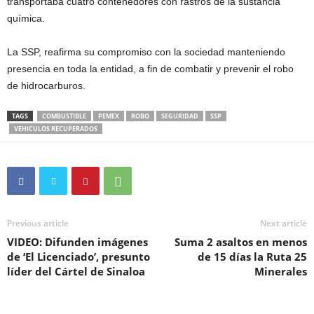
transportaba cuatro contenedores con rastros de la sustancia
química.
La SSP, reafirma su compromiso con la sociedad manteniendo
presencia en toda la entidad, a fin de combatir y prevenir el robo
de hidrocarburos.
TAGS
COMBUSTIBLE
PEMEX
ROBO
SEGURIDAD
SSP
VEHICULOS RECUPERADOS
Previous article
Next article
VIDEO: Difunden imágenes
Suma 2 asaltos en menos
de ‘El Licenciado’, presunto
de 15 días la Ruta 25
líder del Cártel de Sinaloa
Minerales