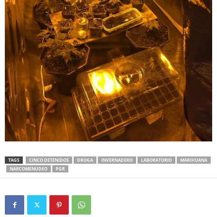
TAGS
CINCO DETENIDOS
DROGA
INVERNADERO
LABORATORIO
MARIHUANA
NARCOMENUDEO
PGR