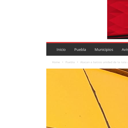
P
U
Inicio
Puebla
Municipios
Avi
E
B
Home
Puebla
Atacan a balzos unidad de la ruta 
L
A
R
O
J
A
.
M
X