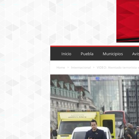
P
U
Inicio
Puebla
Municipios
Avi
E
B
Home
Internacional
VIDEO: Atentado terrorista 
L
A
R
O
J
A
.
M
X