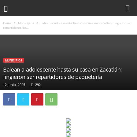
Home
Municipios
Balean a adolescente hasta su casa en Zacatlán; fingieron ser
repartidores de...
MUNICIPIOS
Balean a adolescente hasta su casa en Zacatlán;
fingieron ser repartidores de paquetería
12 junio, 2025
292