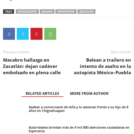
TAGS
ADOLESCENTE
BALEAN
REPARTIDOR
ZACATLÁN
Previous article
Next article
Macabro hallazgo en
Balean a trailero en
Zacatlán: dejan cadáver
intento de asalto en la
embolsado en plena calle
autopista México–Puebla
RELATED ARTICLES
MORE FROM AUTHOR
Asaltan a comerciante de leña y lo asesinan frente a su hijo de 8
años en Chignahuapan
Autoridades brindan más de 9 mil 800 atenciones ciudadanas en
Esperanza