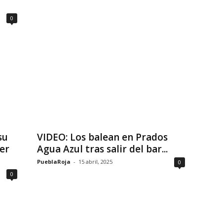
0
su
VIDEO: Los balean en Prados
ser
Agua Azul tras salir del bar...
PueblaRoja
-
15 abril, 2025
0
0