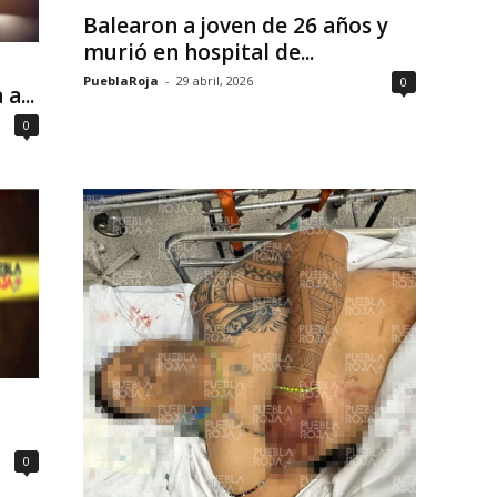
Balearon a joven de 26 años y
murió en hospital de...
PueblaRoja
-
29 abril, 2026
0
a...
0
0