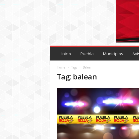
P
U
Inicio
Puebla
Municipios
Avi
E
B
Home
Tags
Balean
L
Tag: balean
A
R
O
J
A
.
M
X