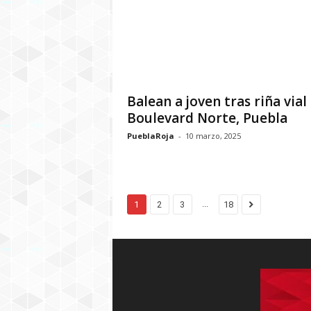
Balean a joven tras riña vial
Boulevard Norte, Puebla
PueblaRoja
-
10 marzo, 2025
...
1
2
3
18