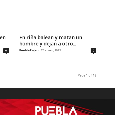
 en
En riña balean y matan un
hombre y dejan a otro...
PueblaRoja
-
12 enero, 2025
0
0
Page 1 of 18