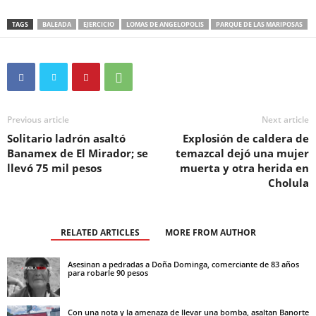
TAGS
BALEADA
EJERCICIO
LOMAS DE ANGELOPOLIS
PARQUE DE LAS MARIPOSAS
Previous article
Next article
Solitario ladrón asaltó
Explosión de caldera de
Banamex de El Mirador; se
temazcal dejó una mujer
llevó 75 mil pesos
muerta y otra herida en
Cholula
RELATED ARTICLES
MORE FROM AUTHOR
Asesinan a pedradas a Doña Dominga, comerciante de 83 años
para robarle 90 pesos
Con una nota y la amenaza de llevar una bomba, asaltan Banorte