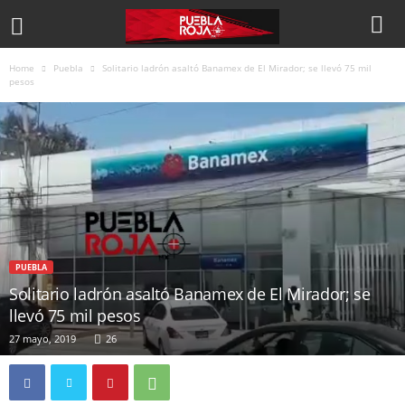
Home
Puebla
Solitario ladrón asaltó Banamex de El Mirador; se llevó 75 mil
pesos
PUEBLA
Solitario ladrón asaltó Banamex de El Mirador; se
llevó 75 mil pesos
27 mayo, 2019
26