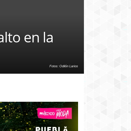
lto en la
Fotos: Odilón Larios