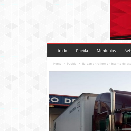
P
U
Inicio
Puebla
Municipios
Avi
E
B
Home
Puebla
Balean a trailero en intento de asa
L
A
R
O
J
A
.
M
X