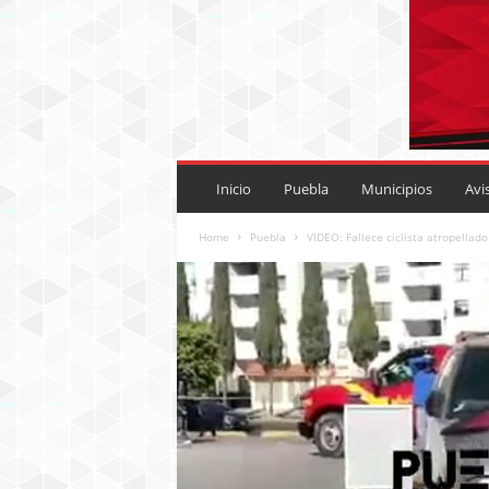
P
U
Inicio
Puebla
Municipios
Avi
E
B
Home
Puebla
VIDEO: Fallece ciclista atropellado
L
A
R
O
J
A
.
M
X