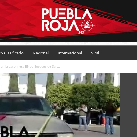
so Clasificado
Nacional
Internacional
Viral
 en la gasolinera BP de Bosques de San...