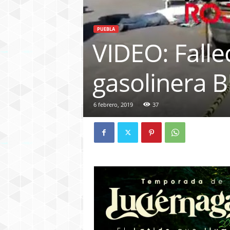
PUEBLA
VIDEO: Fallec
gasolinera 
6 febrero, 2019
37