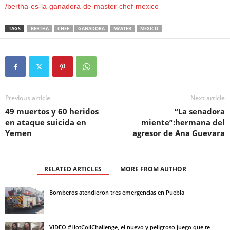
/bertha-es-la-ganadora-de-master-chef-mexico
TAGS
BERTHA
CHEF
GANADORA
MASTER
MEXICO
Previous article
Next article
49 muertos y 60 heridos
“La senadora
en ataque suicida en
miente”:hermana del
Yemen
agresor de Ana Guevara
RELATED ARTICLES
MORE FROM AUTHOR
Bomberos atendieron tres emergencias en Puebla
VIDEO #HotCoilChallenge, el nuevo y peligroso juego que te