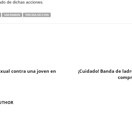
ado de dichas acciones.
SAN RAMON
TERCERA SECCION
xual contra una joven en
¡Cuidado! Banda de ladr
compra
UTHOR