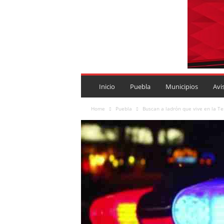
P
U
Inicio
Puebla
Municipios
Avi
E
B
Home
Puebla
Buscan a ladrón que vive en la T
L
A
R
O
J
A
.
M
X