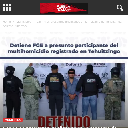
Home
Municipios
Caen tres presuntos implicados en la masacre de Tehuitzingo:
Aniceto, Alberto y...
MUNICIPIOS