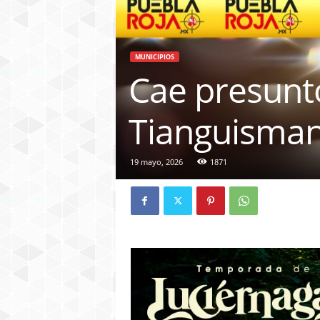
MUNICIPIOS
Cae presunto
Tianguismana
19 mayo, 2026
1871