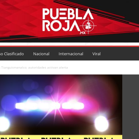
so Clasificado
Nacional
Internacional
Viral
n Tianguismanalco; autoridades activan alerta