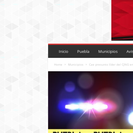
P
U
Inicio
Puebla
Municipios
Avi
E
B
Home
Municipios
Cae presunto líder del CJNG e
L
A
R
O
J
A
.
M
X