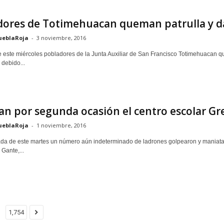
ores de Totimehuacan queman patrulla y da
ueblaRoja
-
3 noviembre, 2016
 este miércoles pobladores de la Junta Auxiliar de San Francisco Totimehuacan q
 debido...
n por segunda ocasión el centro escolar Gr
ueblaRoja
-
1 noviembre, 2016
a de este martes un número aún indeterminado de ladrones golpearon y maniataro
Gante,...
1,754