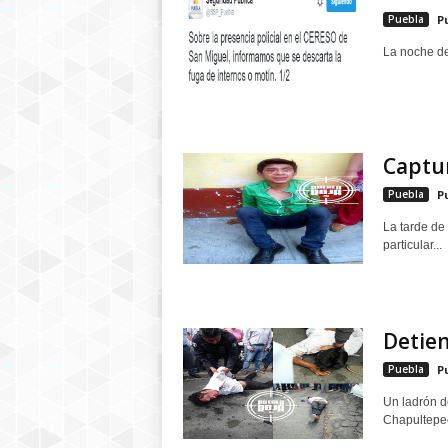
Puebla
P
La noche de 
Captur
Puebla
P
La tarde de
particular...
Detien
Puebla
P
Un ladrón d
Chapultepec