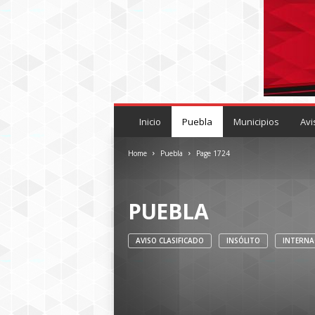
P
U
Inicio
Puebla
Municipios
Avi
E
B
Home
Puebla
Page 1724
L
A
R
PUEBLA
O
J
A
AVISO CLASIFICADO
INSÓLITO
INTERNA
.
M
X