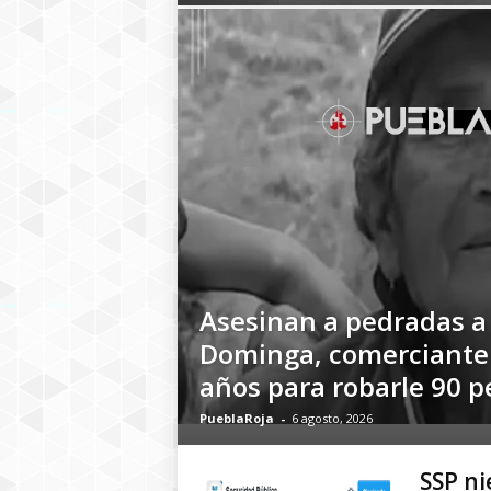
Asesinan a pedradas a
Dominga, comerciante
años para robarle 90 p
PueblaRoja
-
6 agosto, 2026
SSP ni