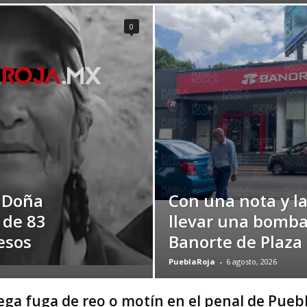
0
 Doña
Con una nota y l
 de 83
llevar una bomba
esos
Banorte de Plaza
PueblaRoja
-
6 agosto, 2026
ega fuga de reo o motín en el penal de Pueb