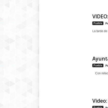
VIDEO
Puebla
P
La tarde de
Ayunt
Puebla
P
Con relació
Video:
Puebla
P