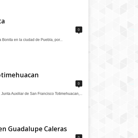
ta
0
Bonita en la ciudad de Puebla, por...
Totimehuacan
0
 Junta Auxiliar de San Francisco Totimehuacan,...
 en Guadalupe Caleras
0