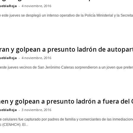
ueblaRoja
-
4 noviembre, 2016
este jueves se desplegó un intenso operativo de la Policía Ministerial y la Secreta
an y golpean a presunto ladrón de autopart
ueblaRoja
-
4 noviembre, 2016
 este jueves vecinos de San Jerónimo Caleras sorprendieron a un joven que preten
en y golpean a presunto ladrón a fuera de
ueblaRoja
-
3 noviembre, 2016
e celulares fue capturado por padres de familia y comerciantes de las inmediacio
 (CENHCH). El...