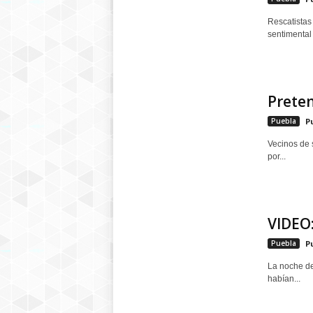
Rescatistas
sentimental 
Preten
Puebla
P
Vecinos de 
por...
VIDEO:
Puebla
P
La noche de
habían...