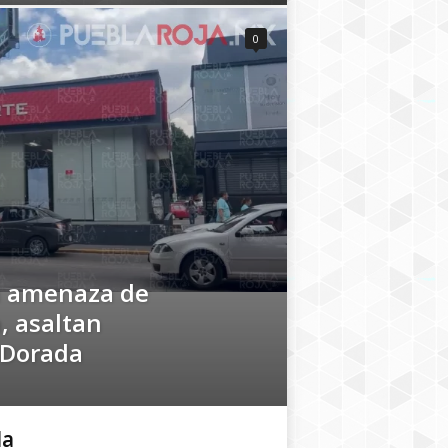
0
a amenaza de
, asaltan
 Dorada
la