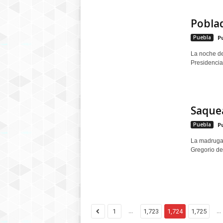
Poblad
Puebla
P
La noche de
Presidencia
Saquea
Puebla
P
La madrugad
Gregorio de 
...
...
1
1,723
1,724
1,725