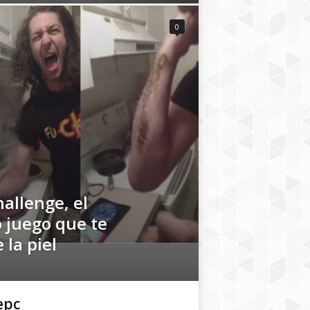
0
allenge, el
 juego que te
 la piel
epc