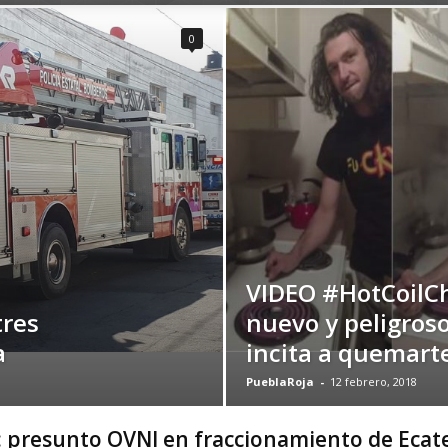
0
VIDEO #HotCoilCh
tres
nuevo y peligroso
a
incita a quemarte
PueblaRoja
-
12 febrero, 2018
 presunto OVNI en fraccionamiento de Ecat