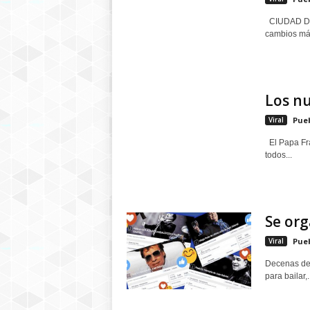
CIUDAD DE M
cambios más
Los nu
Viral
Pue
El Papa Fra
todos...
Se org
Viral
Pue
Decenas de 
para bailar,..