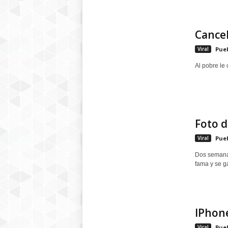
Cancel
Viral
Pue
Al pobre le 
Foto d
Viral
Pue
Dos semanas
fama y se g
IPhone
Viral
Pue