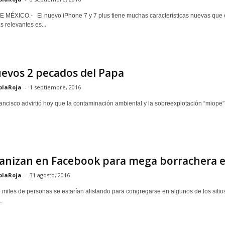
ÉXICO.- El nuevo iPhone 7 y 7 plus tiene muchas características nuevas que 
 relevantes es...
evos 2 pecados del Papa
blaRoja
-
1 septiembre, 2016
ncisco advirtió hoy que la contaminación ambiental y la sobreexplotación “miope” d
anizan en Facebook para mega borrachera e
blaRoja
-
31 agosto, 2016
miles de personas se estarían alistando para congregarse en algunos de los siti
.