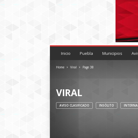
P
U
Inicio
Puebla
Municipios
Avi
E
B
Home
Viral
Page 38
L
A
R
VIRAL
O
J
A
AVISO CLASIFICADO
INSÓLITO
INTERNA
.
M
X