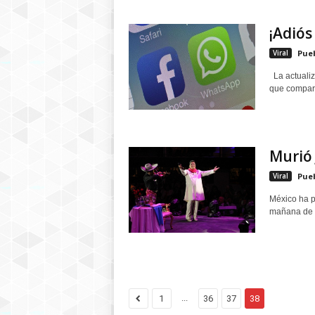
¡Adiós
Viral
Pue
La actualiz
que compart
Murió 
Viral
Pue
México ha p
mañana de e
...
1
36
37
38