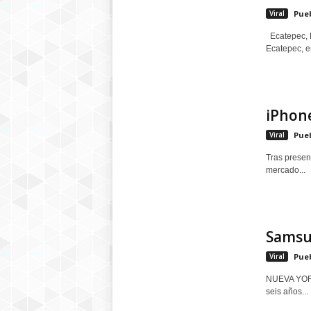
Viral
Pue
Ecatepec, E
Ecatepec, en
iPhone
Viral
Pue
Tras presen
mercado...
Samsun
Viral
Pue
NUEVA YORK.
seis años...