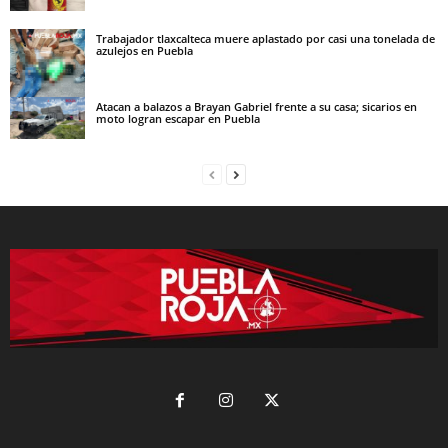
Trabajador tlaxcalteca muere aplastado por casi una tonelada de
azulejos en Puebla
Atacan a balazos a Brayan Gabriel frente a su casa; sicarios en
moto logran escapar en Puebla