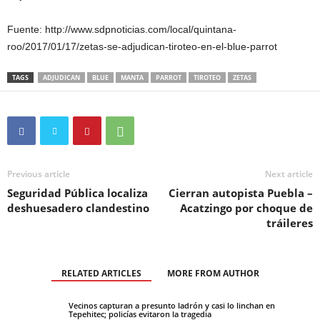
Fuente: http://www.sdpnoticias.com/local/quintana-
roo/2017/01/17/zetas-se-adjudican-tiroteo-en-el-blue-parrot
TAGS
ADJUDICAN
BLUE
MANTA
PARROT
TIROTEO
ZETAS
Previous article
Next article
Seguridad Pública localiza
Cierran autopista Puebla –
deshuesadero clandestino
Acatzingo por choque de
tráileres
RELATED ARTICLES
MORE FROM AUTHOR
Vecinos capturan a presunto ladrón y casi lo linchan en
Tepehitec; policías evitaron la tragedia