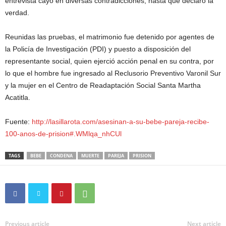
entrevista cayó en diversas contradicciones, hasta que declaró la
verdad.
Reunidas las pruebas, el matrimonio fue detenido por agentes de
la Policía de Investigación (PDI) y puesto a disposición del
representante social, quien ejerció acción penal en su contra, por
lo que el hombre fue ingresado al Reclusorio Preventivo Varonil Sur
y la mujer en el Centro de Readaptación Social Santa Martha
Acatitla.
Fuente:
http://lasillarota.com/asesinan-a-su-bebe-pareja-recibe-
100-anos-de-prision#.WMlqa_nhCUl
TAGS
BEBE
CONDENA
MUERTE
PAREJA
PRISION
Previous article
Next article