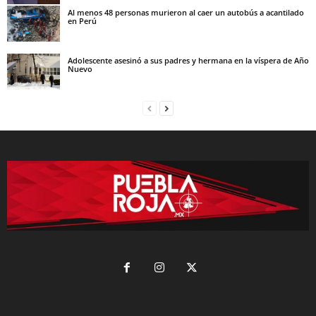
Al menos 48 personas murieron al caer un autobús a acantilado
en Perú
Adolescente asesinó a sus padres y hermana en la víspera de Año
Nuevo