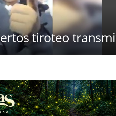
rtos tiroteo transmi