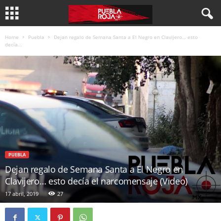
Home
Puebla
Dejan regalo de Semana Santa a El Negro en Clavijero… esto
decía...
PUEBLA
Dejan regalo de Semana Santa a El Negro en
Clavijero… esto decía el narcomensaje (Video)
17 abril, 2019
27