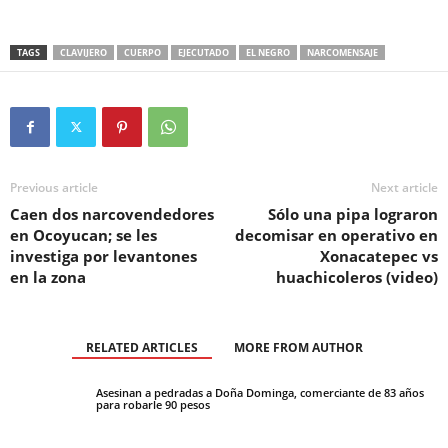
TAGS
CLAVIJERO
CUERPO
EJECUTADO
EL NEGRO
NARCOMENSAJE
Previous article
Next article
Caen dos narcovendedores
Sólo una pipa lograron
en Ocoyucan; se les
decomisar en operativo en
investiga por levantones
Xonacatepec vs
en la zona
huachicoleros (video)
RELATED ARTICLES
MORE FROM AUTHOR
Asesinan a pedradas a Doña Dominga, comerciante de 83 años
para robarle 90 pesos