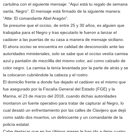
cartulina con el siguiente mensaje: “Aquí está tu regalo de semana
santa, Negro”. El mensaje está firmado de la siguiente manera:
“Atte: El comandante Abel Aragón”.
Se presume que el occiso, de entre 25 y 30 años, es alguien que
trabajaba para el Negro y tras ejecutarlo le fueron a lanzar el
cadáver a las puertas de su casa a manera de mensaje siciliano.
El ahora occiso se encuentra en calidad de desconocido ante las
autoridades ministeriales, solo se sabe que el occiso vestía camisa
azul y pantalón de mezclilla del mismo color, así como calzado de
color negro. La camisa la tenía levantada por la parte de atrás y se
la colocaron cubriéndole la cabeza y el rostro.
El domicilio frente a donde fue dejado el cadáver es el mismo que
fue asegurado por la Fiscalía General del Estado (FGE) y la
Marina, el 23 de marzo del 2018, cuando dichas autoridades
montaron un fuerte operativo para tratar de capturar al Negro, lo
cual desató un enfrentamiento por las calles de Clavijero que dejó
como saldo dos muertos, un delincuente y un comandante de la
policía estatal.
Cabe destacar que en los últimos meses le han ido a dejar cuatro