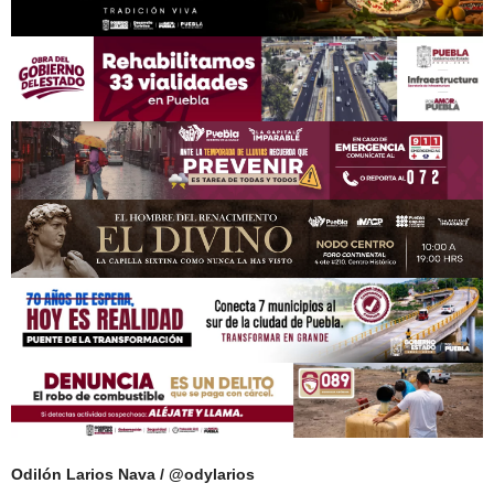
Odilón Larios Nava / @odylarios