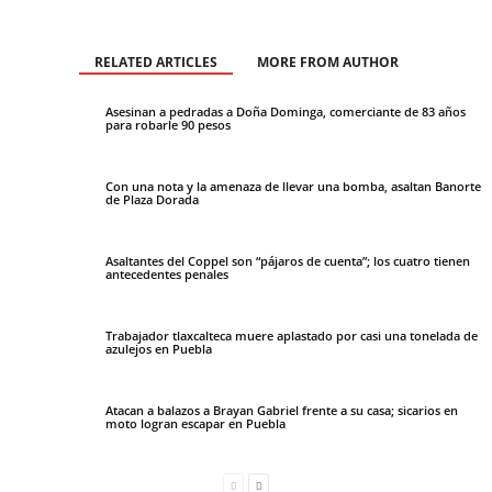
RELATED ARTICLES
MORE FROM AUTHOR
Asesinan a pedradas a Doña Dominga, comerciante de 83 años
para robarle 90 pesos
Con una nota y la amenaza de llevar una bomba, asaltan Banorte
de Plaza Dorada
Asaltantes del Coppel son “pájaros de cuenta”; los cuatro tienen
antecedentes penales
Trabajador tlaxcalteca muere aplastado por casi una tonelada de
azulejos en Puebla
Atacan a balazos a Brayan Gabriel frente a su casa; sicarios en
moto logran escapar en Puebla