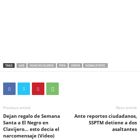
TAGS
GAS
HUACHICOLEROS
PIPA
VENTA
XONACATEPEC
Previous article
Next article
Dejan regalo de Semana
Ante reportes ciudadanos,
Santa a El Negro en
SSPTM detiene a dos
Clavijero… esto decía el
asaltantes
narcomensaje (Video)