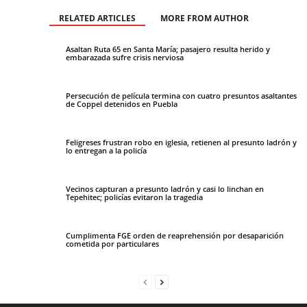
RELATED ARTICLES
MORE FROM AUTHOR
Asaltan Ruta 65 en Santa María; pasajero resulta herido y
embarazada sufre crisis nerviosa
Persecución de película termina con cuatro presuntos asaltantes
de Coppel detenidos en Puebla
Feligreses frustran robo en iglesia, retienen al presunto ladrón y
lo entregan a la policía
Vecinos capturan a presunto ladrón y casi lo linchan en
Tepehitec; policías evitaron la tragedia
Cumplimenta FGE orden de reaprehensión por desaparición
cometida por particulares