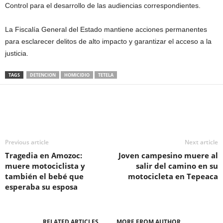
Control para el desarrollo de las audiencias correspondientes.
La Fiscalía General del Estado mantiene acciones permanentes
para esclarecer delitos de alto impacto y garantizar el acceso a la
justicia.
TAGS
DETENCION
HOMICIDIO
TETELA
Previous article
Next article
Tragedia en Amozoc:
Joven campesino muere al
muere motociclista y
salir del camino en su
también el bebé que
motocicleta en Tepeaca
esperaba su esposa
RELATED ARTICLES
MORE FROM AUTHOR