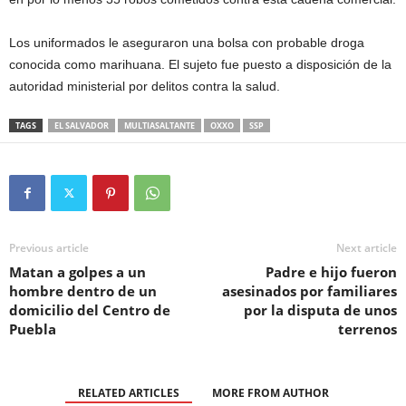
Los uniformados le aseguraron una bolsa con probable droga
conocida como marihuana. El sujeto fue puesto a disposición de la
autoridad ministerial por delitos contra la salud.
TAGS
EL SALVADOR
MULTIASALTANTE
OXXO
SSP
Previous article
Next article
Matan a golpes a un
Padre e hijo fueron
hombre dentro de un
asesinados por familiares
domicilio del Centro de
por la disputa de unos
Puebla
terrenos
RELATED ARTICLES
MORE FROM AUTHOR