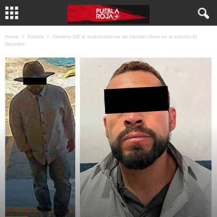
Home
Puebla
Detiene SSP a multiasaltante de tiendas Oxxo en la colonia El
Salvador