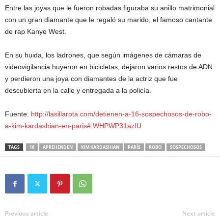
Entre las joyas que le fueron robadas figuraba su anillo matrimonial
con un gran diamante que le regaló su marido, el famoso cantante
de rap Kanye West.
En su huida, los ladrones, que según imágenes de cámaras de
videovigilancia huyeron en bicicletas, dejaron varios restos de ADN
y perdieron una joya con diamantes de la actriz que fue
descubierta en la calle y entregada a la policía.
Fuente:
http://lasillarota.com/detienen-a-16-sospechosos-de-robo-
a-kim-kardashian-en-paris#.WHPWP31azIU
TAGS
16
APREHENDEN
KIM KARDASHIAN
PARÍS
ROBO
SOSPECHOSOS
Previous article
Next article