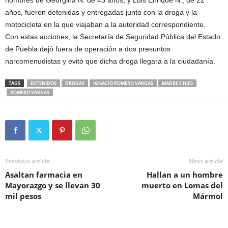
nombres de Georgina N. de 43 años, y Luis Enrique N., de 22
años, fueron detenidas y entregadas junto con la droga y la
motocicleta en la que viajaban a la autoridad correspondiente.
Con estas acciones, la Secretaría de Seguridad Pública del Estado
de Puebla dejó fuera de operación a dos presuntos
narcomenudistas y evitó que dicha droga llegara a la ciudadanía.
TAGS
DETENIDOS
DROGAS
IGNACIO ROMERO VARGAS
MADRE E HIJO
ROMERO VARGAS
Previous article
Next article
Asaltan farmacia en
Hallan a un hombre
Mayorazgo y se llevan 30
muerto en Lomas del
mil pesos
Mármol