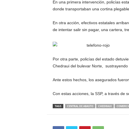
En una primera intervención, policías es
donde transportaban una cortina plegable
En otra acción, efectivos estatales arrib
de intentar salir sin pagar, una cartera, tr
Por otra parte, policías del estado detu
Chedraui del bulevar Norte, sustrayendo 
Ante estos hechos, los asegurados fueron 
Con estas acciones, la SSP, a través de s
TAGS
CENTRAL DE ABASTO
CHEDRAUI
COMERCI