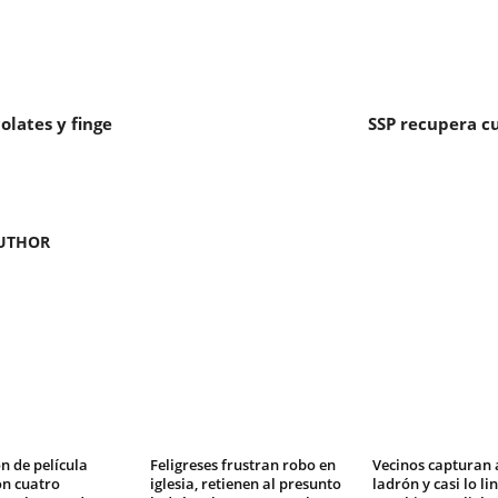
lates y finge
SSP recupera cu
UTHOR
n de película
Feligreses frustran robo en
Vecinos capturan 
on cuatro
iglesia, retienen al presunto
ladrón y casi lo li