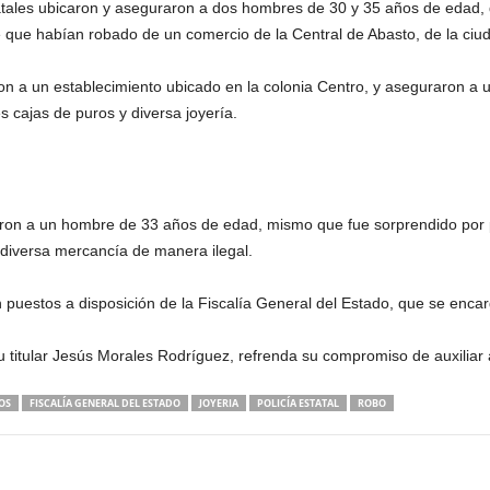
tatales ubicaron y aseguraron a dos hombres de 30 y 35 años de edad, 
 que habían robado de un comercio de la Central de Abasto, de la ciu
aron a un establecimiento ubicado en la colonia Centro, y aseguraron a
es cajas de puros y diversa joyería.
vieron a un hombre de 33 años de edad, mismo que fue sorprendido por 
diversa mercancía de manera ilegal.
puestos a disposición de la Fiscalía General del Estado, que se encarg
u titular Jesús Morales Rodríguez, refrenda su compromiso de auxiliar
OS
FISCALÍA GENERAL DEL ESTADO
JOYERIA
POLICÍA ESTATAL
ROBO