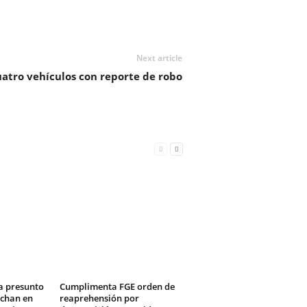
Next article
atro vehículos con reporte de robo
a presunto
Cumplimenta FGE orden de
nchan en
reaprehensión por