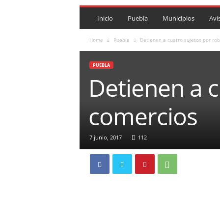
P
U
Inicio
Puebla
Municipios
Avi
E
B
Home
Puebla
Detienen a cuatro sujetos por ro
L
A
PUEBLA
R
Detienen a c
O
J
A
comercios
.
M
X
7 junio, 2017
112