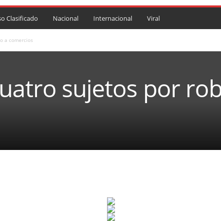
so Clasificado
Nacional
Internacional
Viral
bo a comercios
uatro sujetos por ro