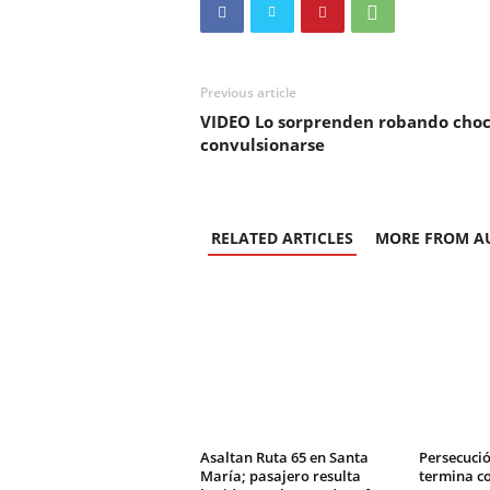
Previous article
VIDEO Lo sorprenden robando choco
convulsionarse
RELATED ARTICLES
MORE FROM A
Asaltan Ruta 65 en Santa
Persecució
María; pasajero resulta
termina c