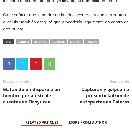
acusarlo directamente, pero ya llevaba su denuncia en mano.
Cabe señalar que la madre de la adolescente a la que le arrebató
el celular también aseguró que procedería legalmente en contra de
este sujeto.
TAGS
CENHCH
DETENIDO
GOLPEAN
LADRON
PUEBLA
Previous article
Next article
Matan de un disparo a un
Capturan y golpean a
hombre por ajuste de
presunto ladrón de
cuentas en Ocoyucan
autopartes en Caleras
RELATED ARTICLES
MORE FROM AUTHOR