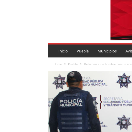
P
U
Inicio
Puebla
Municipios
Avi
E
B
Home
Puebla
Detienen a un hombre con un arma 
L
A
R
O
J
A
.
M
X