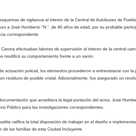
esquemas de vigilancia al interior de la Central de Autobuses de Puebl
uvo a José Humberto “N.”, de 40 años de edad, por su probable partici
ncia correspondiente.
d Canina efectuaban labores de supervisión al interior de la central c
os modificó su comportamiento frente a un varón.
 actuación policial, los elementos procedieron a entrevistarse con la 
on residuos de posible cristal. Adicionalmente, fue asegurado un revólv
a documentación que acreditara la legal portación del arma, José Humbe
rio Público para las investigaciones correspondientes.
la ratifica la total disposición de trabajar en el diseño e implementac
r de las familias de esta Ciudad Incluyente.