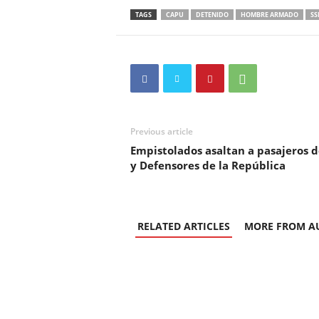
TAGS
CAPU
DETENIDO
HOMBRE ARMADO
SS
Previous article
Empistolados asaltan a pasajeros d
y Defensores de la República
RELATED ARTICLES
MORE FROM A