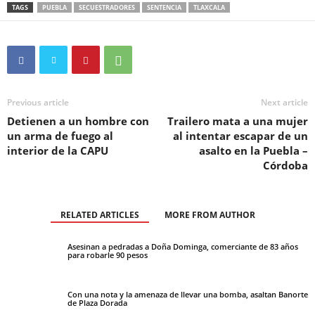
TAGS
PUEBLA
SECUESTRADORES
SENTENCIA
TLAXCALA
Previous article
Next article
Detienen a un hombre con
Trailero mata a una mujer
un arma de fuego al
al intentar escapar de un
interior de la CAPU
asalto en la Puebla –
Córdoba
RELATED ARTICLES
MORE FROM AUTHOR
Asesinan a pedradas a Doña Dominga, comerciante de 83 años
para robarle 90 pesos
Con una nota y la amenaza de llevar una bomba, asaltan Banorte
de Plaza Dorada