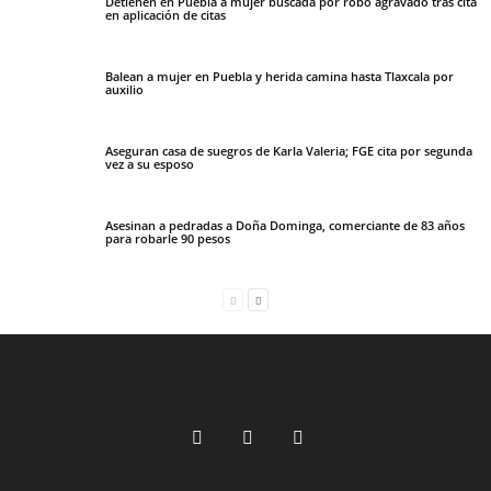
Detienen en Puebla a mujer buscada por robo agravado tras cita
en aplicación de citas
Balean a mujer en Puebla y herida camina hasta Tlaxcala por
auxilio
Aseguran casa de suegros de Karla Valeria; FGE cita por segunda
vez a su esposo
Asesinan a pedradas a Doña Dominga, comerciante de 83 años
para robarle 90 pesos