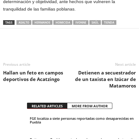
determinación y objetividad, ante hechos que vulneren la
tranquilidad de las familias poblanas.
TAGS
ASALTO
HERMANOS
HOMICIDA
IVONNE
SAÚL
TIENDA
Previous article
Next article
Hallan un feto en campos
Detienen a secuestrador
deportivos de Acatzingo
de un taxista en Izúcar de
Matamoros
RELATED ARTICLES
MORE FROM AUTHOR
FGE localiza a siete personas reportadas como desaparecidas en
Puebla